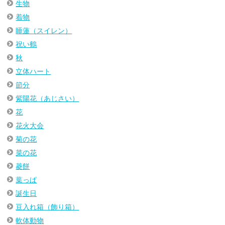
生物
着物
睡蓮（スイレン）
祝い鶴
秋
立体ハート
節分
紫陽花（あじさい）
花
花火大会
菊の花
菜の花
菱餅
葉っぱ
誕生日
豆入れ箱（飾り箱）
軟体動物