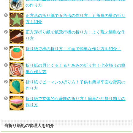
の作り方
正方形の折り紙で五角形の作り方！五角形の星の折り
方も紹介
正方形折り紙で紙飛行機の折り方！よく飛ぶ簡単な作
り方
折り紙で柿の折り方！平面で簡単な作り方を紹介！
折り紙の貝とくるくるとあみの折り方！七夕飾りの簡
単な作り方
折り紙でピーマンの折り方！子供も簡単平面な野菜の
作り方
折り紙で立体的な菱餅の折り方！簡単ひな祭り飾りの
作り方
当折り紙処の管理人を紹介