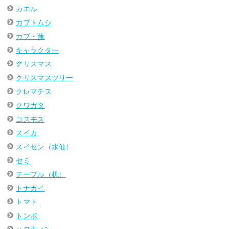
カエル
カブトムシ
カブ・蕪
キャラクター
クリスマス
クリスマスツリー
クレマチス
クワガタ
コスモス
スイカ
スイセン（水仙）
セミ
テーブル（机）
トナカイ
トマト
トンボ