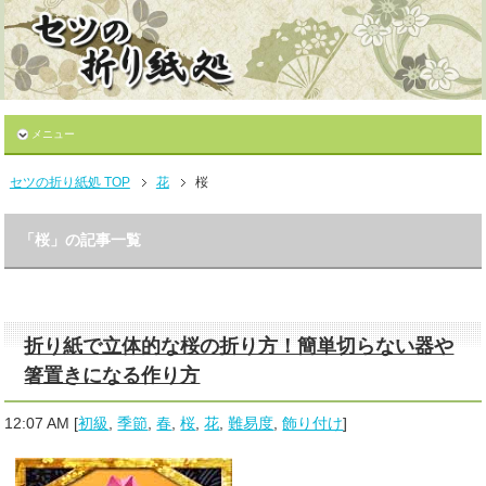
メニュー
セツの折り紙処 TOP
花
桜
「桜」の記事一覧
折り紙で立体的な桜の折り方！簡単切らない器や
箸置きになる作り方
12:07 AM
[
初級
,
季節
,
春
,
桜
,
花
,
難易度
,
飾り付け
]