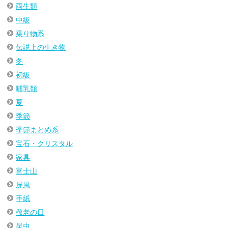
両生類
中級
乗り物系
伝説上の生き物
冬
初級
哺乳類
夏
季節
季節まとめ系
宝石・クリスタル
家具
富士山
屏風
手紙
敬老の日
昆虫