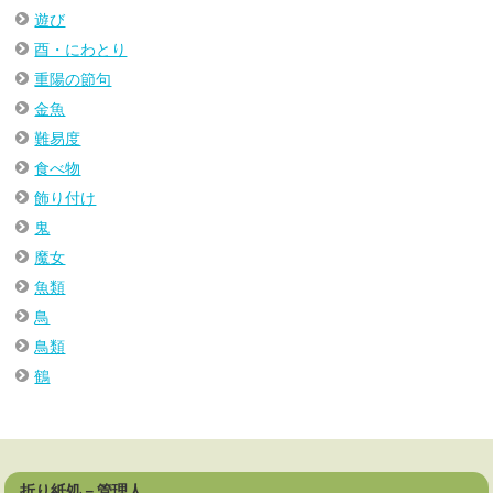
遊び
酉・にわとり
重陽の節句
金魚
難易度
食べ物
飾り付け
鬼
魔女
魚類
鳥
鳥類
鶴
折り紙処－管理人