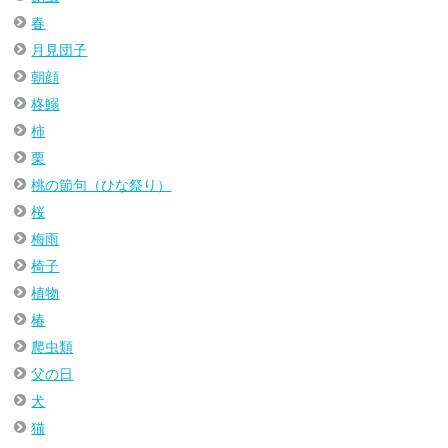
春
月見団子
朝顔
柊鰯
柿
栗
桃の節句（ひな祭り）
桜
梅雨
椅子
植物
椿
爬虫類
父の日
犬
猫