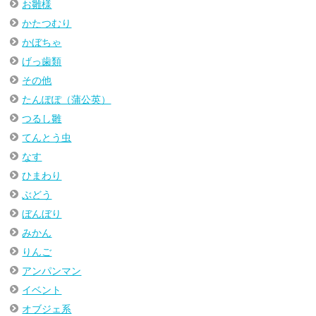
お雛様
かたつむり
かぼちゃ
げっ歯類
その他
たんぽぽ（蒲公英）
つるし雛
てんとう虫
なす
ひまわり
ぶどう
ぼんぼり
みかん
りんご
アンパンマン
イベント
オブジェ系